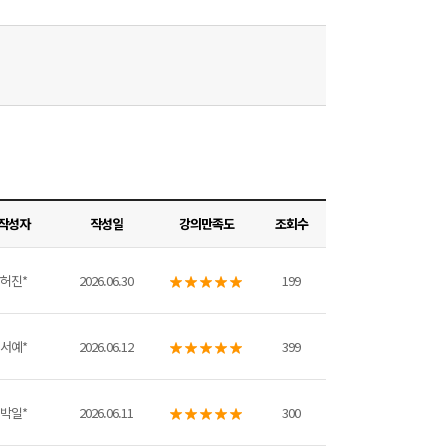
작성자
작성일
강의만족도
조회수
허진*
2026.06.30
199
서예*
2026.06.12
399
박일*
2026.06.11
300