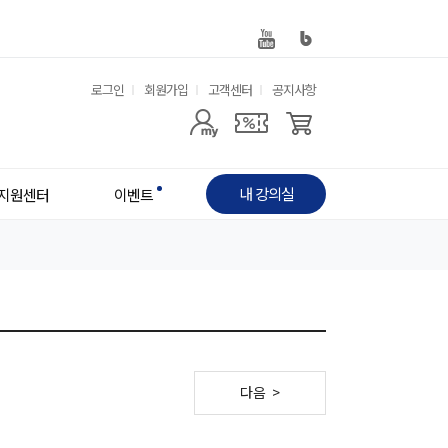
유
로그인
회원가입
고객센터
공지사항
사
용
용
한
자
메
내 강의실
지원센터
이벤트
메
뉴
뉴
다음 >