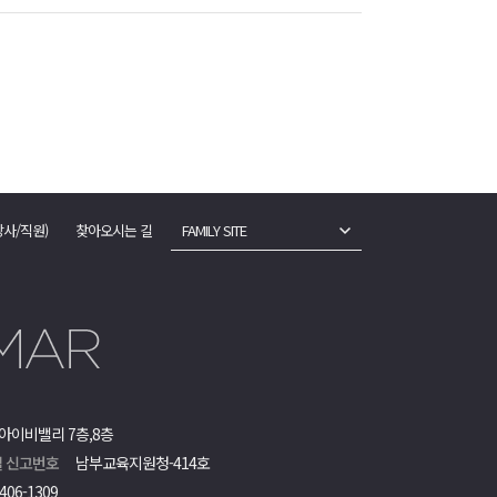
강사/직원)
찾아오시는 길
FAMILY SITE
아이비밸리 7층,8층
 신고번호
남부교육지원청-414호
406-1309