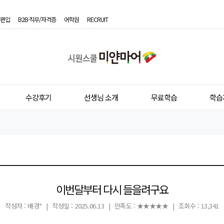
편입
B2B·직무/자격증
어학원
RECRUIT
시
원
스
수강후기
선생님 소개
무료학습
학습
쿨
미
얀
마
어
이번달부터 다시 들을려구요
작성자 : 배경*
|
작성일 : 2025.06.13
|
만족도 : ★★★★★
|
조회수 : 13,341