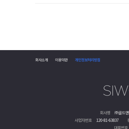
댓
글
회사소개
이용약관
개인정보처리방침
폼
회사명
㈜골드앤
사업자번호
120-81-63837
대표번호