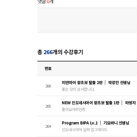
댓글
0
개
총
266
개의 수강후기
번호
미얀마어 왕초보 탈출 2탄
박성민 선생님
266
좋은 강의 감사합니다.
NEW 인도네시아어 왕초보 탈출 1탄
하영지
265
좋아요아주만족
Program BIPA Lv.1
기요바니 선생님
264
인도네시아어 실력 업그레이드