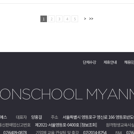
1
2
3
4
5
단체수강
제휴안내
채용(
에스
대표자
양홍걸
주소
서울특별시 영등포구 영신로 166 영등포반도
통신판매업신고번호
제2021-서울영등포-0400호
[정보조회]
원격평생교육시설
02)6409-0878
기업체 교육 컨설팅 및 출강
02)2014-8254
FAX
02)6