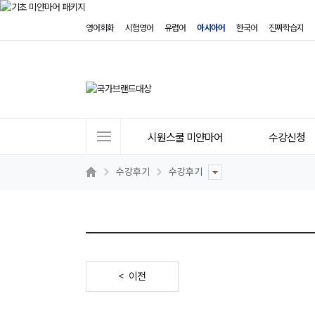
영어회화
시험영어
유럽어
아시아어
한국어
진짜학습지
사
시원스쿨 미얀마어
수강신청
이
트
수강후기
수강후기
메
뉴
< 이전