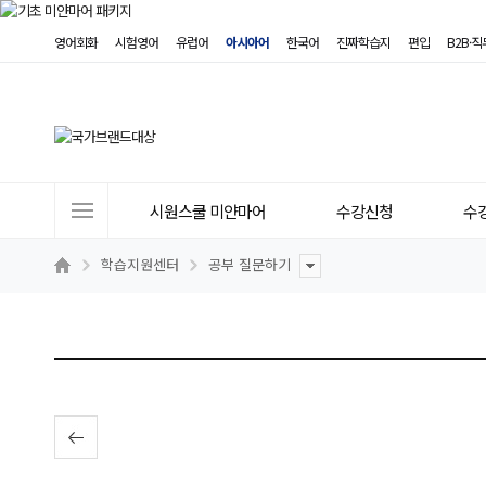
영어회화
시험영어
유럽어
아시아어
한국어
진짜학습지
편입
B2B·
사
시원스쿨 미얀마어
수강신청
수
이
트
학습지원센터
공부 질문하기
메
뉴