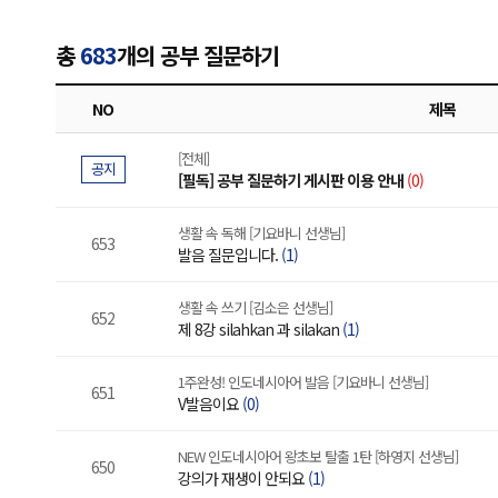
총
683
개의 공부 질문하기
NO
제목
[전체]
공지
[필독] 공부 질문하기 게시판 이용 안내
(0)
생활 속 독해 [기요바니 선생님]
653
발음 질문입니다.
(1)
생활 속 쓰기 [김소은 선생님]
652
제 8강 silahkan 과 silakan
(1)
1주완성! 인도네시아어 발음 [기요바니 선생님]
651
V발음이요
(0)
NEW 인도네시아어 왕초보 탈출 1탄 [하영지 선생님]
650
강의가 재생이 안되요
(1)