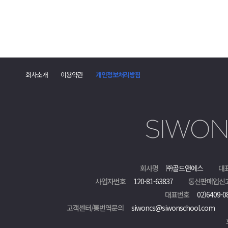
회사소개
이용약관
개인정보처리방침
회사명
㈜골드앤에스
대
사업자번호
120-81-63837
통신판매업신
대표번호
02)6409-0
고객센터/통번역문의
siwoncs@siwonschool.com