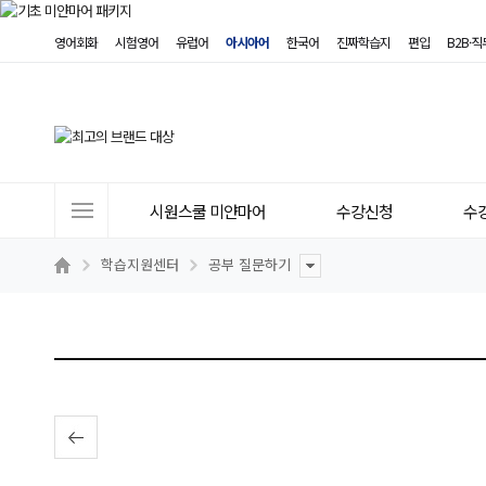
영어회화
시험영어
유럽어
아시아어
한국어
진짜학습지
편입
B2B·
사
시원스쿨 미얀마어
수강신청
수
이
트
학습지원센터
공부 질문하기
메
뉴