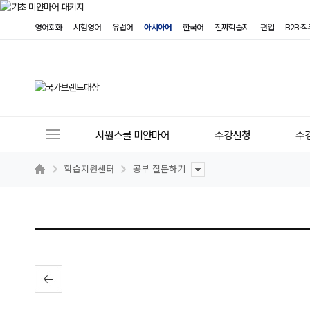
영어회화
시험영어
유럽어
아시아어
한국어
진짜학습지
편입
B2B·
사
시원스쿨 미얀마어
수강신청
수
이
트
학습지원센터
공부 질문하기
메
뉴