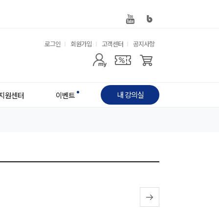
유
로그인
회원가입
고객센터
공지사항
사
용
용
한
자
메
내 강의실
지원센터
이벤트
메
뉴
뉴