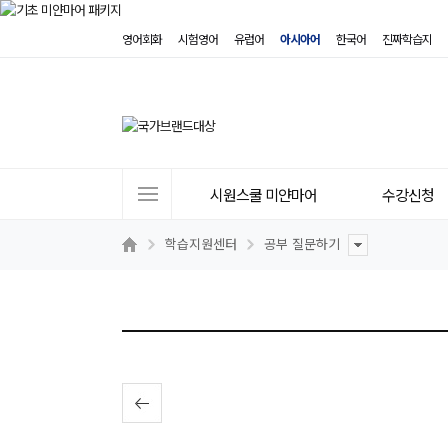
영어회화
시험영어
유럽어
아시아어
한국어
진짜학습지
사
시원스쿨 미얀마어
수강신청
이
트
학습지원센터
공부 질문하기
메
뉴