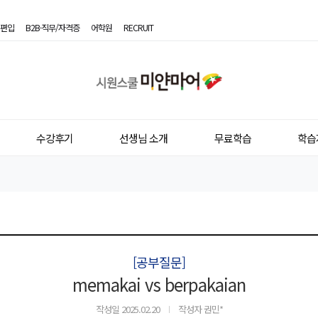
편입
B2B·직무/자격증
어학원
RECRUIT
시
원
스
수강후기
선생님 소개
무료학습
학습
쿨
미
얀
마
어
[공부질문]
memakai vs berpakaian
작성일
2025.02.20
작성자 권민*