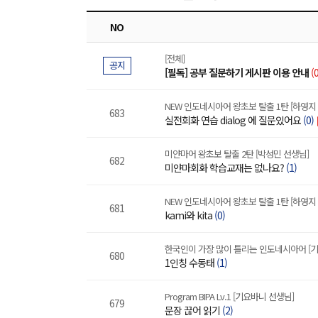
NO
[전체]
공지
[필독] 공부 질문하기 게시판 이용 안내
(0
NEW 인도네시아어 왕초보 탈출 1탄 [하영지
683
실전회화 연습 dialog 에 질문있어요
(0)
미얀마어 왕초보 탈출 2탄 [박성민 선생님]
682
미얀마회화 학습교재는 없나요?
(1)
NEW 인도네시아어 왕초보 탈출 1탄 [하영지
681
kami와 kita
(0)
한국인이 가장 많이 틀리는 인도네시아어 [기
680
1인칭 수동태
(1)
Program BIPA Lv.1 [기요바니 선생님]
679
문장 끊어 읽기
(2)