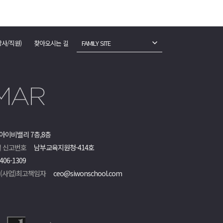
강사/직원)
찾아오시는 길
FAMILY SITE
아이비밸리 7층,8층
 신고번호
남부교육지원청-414호
406-1309
객(사업)최고책임자
ceo@siwonschool.com