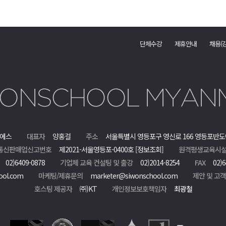
단체수강
제휴안내
채용(
에스
대표자
양홍걸
주소
서울특별시 영등포구 영신로 166 영등포반도
통신판매업신고번호
제2021-서울영등포-0400호
[정보조회]
원격평생교육시설
02)6409-0878
기업체 교육 컨설팅 및 출강
02)2014-8254
FAX
02)6
ool.com
마케팅/제휴문의
marketer@siwonschool.com
제안 및 고
호스팅 제공자
㈜)KT
개인정보보호책임자
최광철