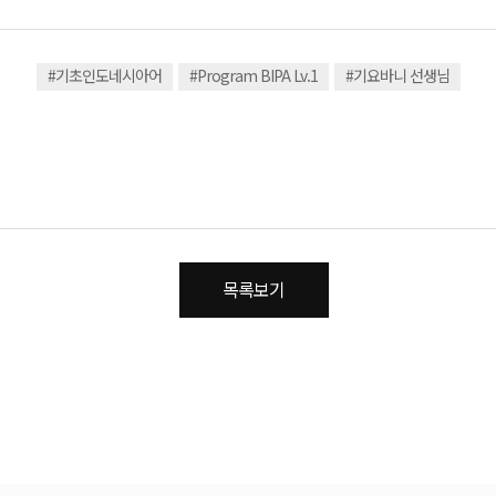
#기초인도네시아어
#Program BIPA Lv.1
#기요바니 선생님
목록보기