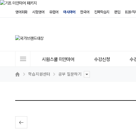
영어회화
시험영어
유럽어
아시아어
한국어
진짜학습지
편입
B2B·
사
시원스쿨 미얀마어
수강신청
수
이
트
학습지원센터
공부 질문하기
메
뉴