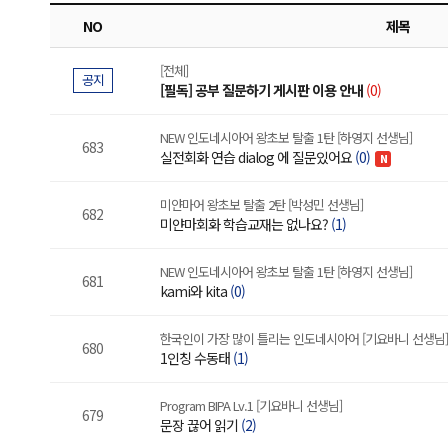
NO
제목
[전체]
공지
[필독] 공부 질문하기 게시판 이용 안내
(0)
NEW 인도네시아어 왕초보 탈출 1탄 [하영지 선생님]
683
실전회화 연습 dialog 에 질문있어요
(0)
N
미얀마어 왕초보 탈출 2탄 [박성민 선생님]
682
미얀마회화 학습교재는 없나요?
(1)
NEW 인도네시아어 왕초보 탈출 1탄 [하영지 선생님]
681
kami와 kita
(0)
한국인이 가장 많이 틀리는 인도네시아어 [기요바니 선생님]
680
1인칭 수동태
(1)
Program BIPA Lv.1 [기요바니 선생님]
679
문장 끊어 읽기
(2)