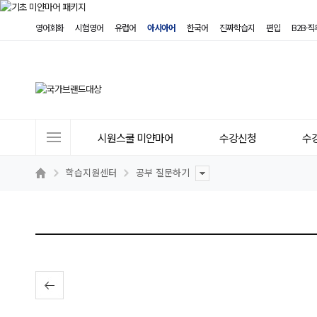
영어회화
시험영어
유럽어
아시아어
한국어
진짜학습지
편입
B2B·
사
시원스쿨 미얀마어
수강신청
수
이
트
학습지원센터
공부 질문하기
메
뉴