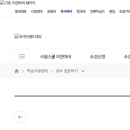
영어회화
시험영어
유럽어
아시아어
한국어
진짜학습지
편입
B2B·
사
시원스쿨 미얀마어
수강신청
수
이
트
학습지원센터
공부 질문하기
메
뉴