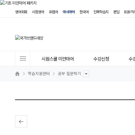
영어회화
시험영어
유럽어
아시아어
한국어
진짜학습지
편입
B2B·
사
시원스쿨 미얀마어
수강신청
수
이
트
학습지원센터
공부 질문하기
메
뉴