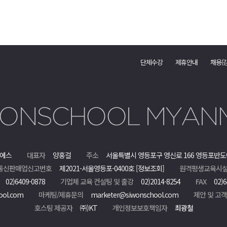
단체수강
제휴안내
채용(
에스
대표자
양홍걸
주소
서울특별시 영등포구 영신로 166 영등포반도
통신판매업신고번호
제2021-서울영등포-0400호
[정보조회]
원격평생교육시설
02)6409-0878
기업체 교육 컨설팅 및 출강
02)2014-8254
FAX
02)6
ool.com
마케팅/제휴문의
marketer@siwonschool.com
제안 및 고
호스팅 제공자
㈜)KT
개인정보보호책임자
최광철