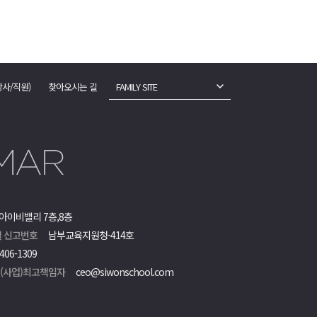
강사/직원)
찾아오시는 길
FAMILY SITE
아이비밸리 7층,8층
 신고번호
남부교육지원청-414호
406-1309
객(사업)최고책임자
ceo@siwonschool.com