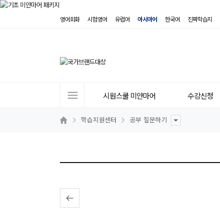
영어회화
시험영어
유럽어
아시아어
한국어
진짜학습지
사
시원스쿨 미얀마어
수강신청
이
트
학습지원센터
공부 질문하기
메
뉴