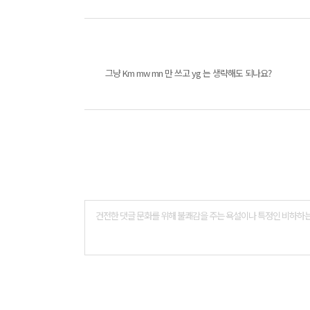
그냥 Km mw mn 만 쓰고 yg 는 생략해도 되나요?
댓
글
폼