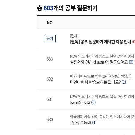
총
683
개의 공부 질문하기
NO
[전체]
공지
[필독] 공부 질문하기 게시판 이용 안내
(0
NEW 인도네시아어 왕초보 탈출 1탄 [하영지
683
실전회화 연습 dialog 에 질문있어요
(0)
미얀마어 왕초보 탈출 2탄 [박성민 선생님]
682
미얀마회화 학습교재는 없나요?
(1)
NEW 인도네시아어 왕초보 탈출 1탄 [하영지
681
kami와 kita
(0)
한국인이 가장 많이 틀리는 인도네시아어 [기
680
1인칭 수동태
(1)