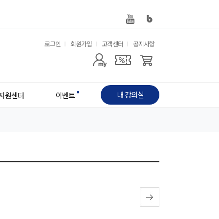
유
로그인
회원가입
고객센터
공지사항
사
용
용
한
자
메
내 강의실
지원센터
이벤트
메
뉴
뉴