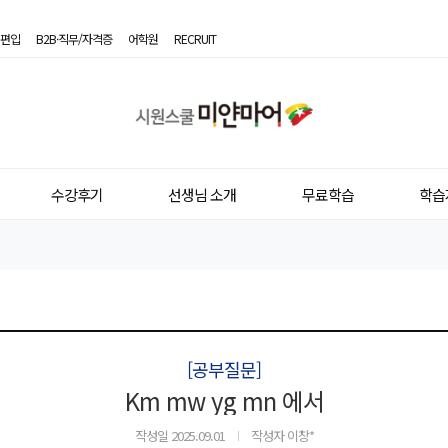
편입
B2B·직무/자격증
어학원
RECRUIT
시
원
스
수강후기
선생님 소개
무료학습
학습
쿨
미
얀
마
어
[공부질문]
Km mw yg mn 에서
작성일
2025.09.01
작성자 이창*