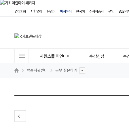
영어회화
시험영어
유럽어
아시아어
한국어
진짜학습지
편입
B2B·
사
시원스쿨 미얀마어
수강신청
수
이
트
학습지원센터
공부 질문하기
메
뉴