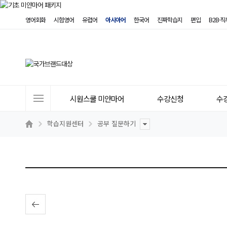
영어회화
시험영어
유럽어
아시아어
한국어
진짜학습지
편입
B2B·
사
시원스쿨 미얀마어
수강신청
수
이
트
학습지원센터
공부 질문하기
메
뉴