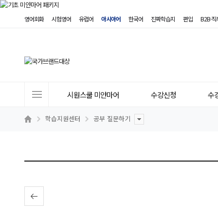
영어회화
시험영어
유럽어
아시아어
한국어
진짜학습지
편입
B2B·
사
시원스쿨 미얀마어
수강신청
수
이
트
학습지원센터
공부 질문하기
메
뉴