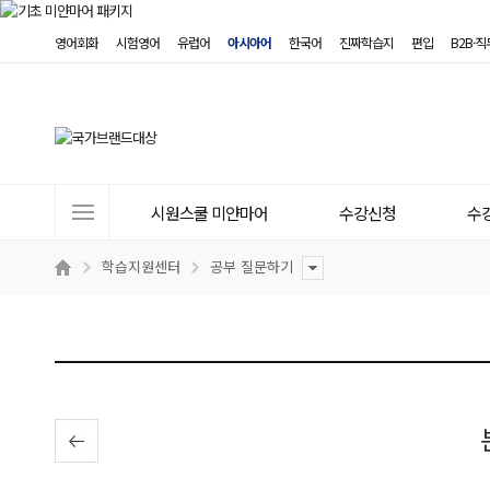
영어회화
시험영어
유럽어
아시아어
한국어
진짜학습지
편입
B2B·
사
시원스쿨 미얀마어
수강신청
수
이
트
학습지원센터
공부 질문하기
메
뉴