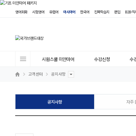
영어회화
시험영어
유럽어
아시아어
한국어
진짜학습지
편입
B2B·
사
시원스쿨 미얀마어
수강신청
수
이
트
고객센터
공지사항
메
뉴
공지사항
자주 