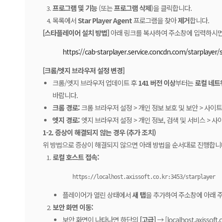
프로그램 및 기능
(또는
프로그램 삭제
)을 클릭합니다.
목록에서
Star Player Agent
프로그램을 찾아
제거
합니다.
[스타플레이어 설치 방법]
아래 링크를 복사하여 주소창에 입력하시면
https://cab-starplayer.service.concdn.com/starplayer/
[크롬/엣지 브라우저 설정 변경]
크롬/엣지 브라우저 업데이트 후
141 버전 이상
부터는
로컬 네트
바랍니다.
크롬 경로:
크롬 브라우저 설정 > 개인 정보 보호 및 보안 > 사이트
엣지 경로:
엣지 브라우저 설정 > 개인 정보, 검색 및 서비스 > 사
1-2. 증상이 해결되지 않는 경우 (추가 조치)
위 방법으로 증상이 해결되지 않으면 아래 방법을 순서대로 진행합니
로컬 호스트 접속:
https://localhost.axissoft.co.kr:3453/starplayer
플레이어가 열린 상태에서
새 탭
을 추가하여 주소창에 아래 주소
보안 화면 이동:
보안 화면이 나타나면 하단의
[고급]
→ [localhost.axiss