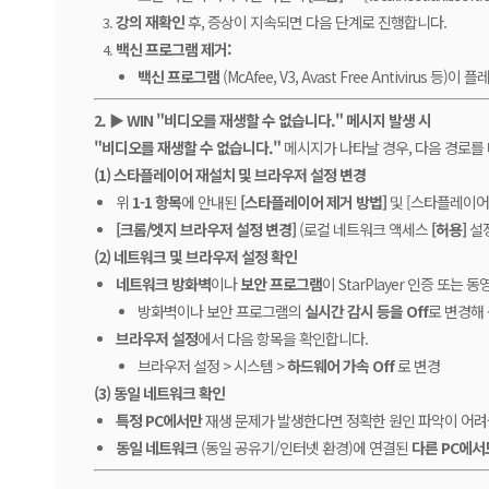
강의 재확인
후, 증상이 지속되면 다음 단계로 진행합니다.
백신 프로그램 제거:
백신 프로그램
(McAfee, V3, Avast Free Antiviru
2. ▶ WIN "비디오를 재생할 수 없습니다." 메시지 발생 시
"비디오를 재생할 수 없습니다."
메시지가 나타날 경우, 다음 경로를
(1) 스타플레이어 재설치 및 브라우저 설정 변경
위
1-1 항목
에 안내된
[스타플레이어 제거 방법]
및 [스타플레이어
[크롬/엣지 브라우저 설정 변경]
(로컬 네트워크 액세스
[허용]
설정
(2) 네트워크 및 브라우저 설정 확인
네트워크 방화벽
이나
보안 프로그램
이 StarPlayer 인증 또는
방화벽이나 보안 프로그램의
실시간 감시 등을 Off
로 변경해 
브라우저 설정
에서 다음 항목을 확인합니다.
브라우저 설정 > 시스템 >
하드웨어 가속 Off
로 변경
(3) 동일 네트워크 확인
특정 PC에서만
재생 문제가 발생한다면 정확한 원인 파악이 어려
동일 네트워크
(동일 공유기/인터넷 환경)에 연결된
다른 PC에서