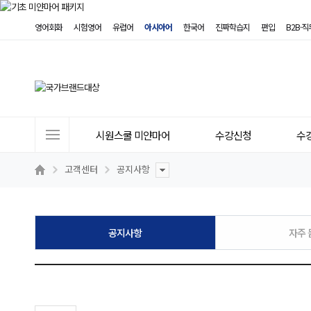
영어회화
시험영어
유럽어
아시아어
한국어
진짜학습지
편입
B2B·
사
시원스쿨 미얀마어
수강신청
수
이
트
고객센터
공지사항
메
뉴
공지사항
자주 