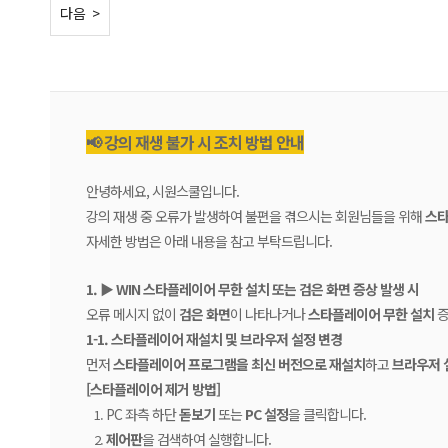
< 이전
다음 >
📢 강의 재생 불가 시 조치 방법 안내
안녕하세요, 시원스쿨입니다.
강의 재생 중 오류가 발생하여 불편을 겪으시는 회원님들을 위해
스타
자세한 방법은 아래 내용을 참고 부탁드립니다.
1. ▶ WIN 스타플레이어 무한 설치 또는 검은 화면 증상 발생 시
오류 메시지 없이
검은 화면
이 나타나거나
스타플레이어 무한 설치
증
1-1. 스타플레이어 재설치 및 브라우저 설정 변경
먼저
스타플레이어 프로그램을 최신 버전으로 재설치
하고
브라우저 
[스타플레이어 제거 방법]
PC 좌측 하단
돋보기
또는
PC 설정
을 클릭합니다.
제어판
을 검색하여 실행합니다.