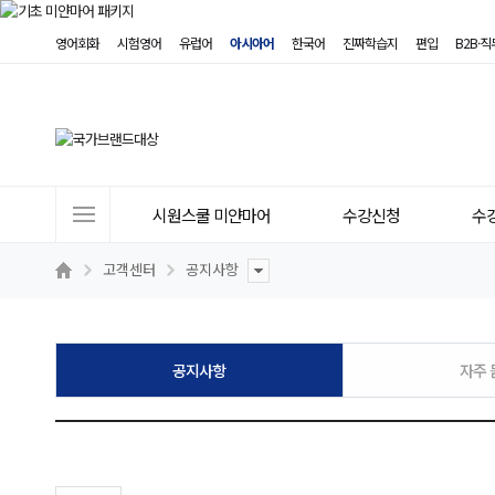
영어회화
시험영어
유럽어
아시아어
한국어
진짜학습지
편입
B2B·
사
시원스쿨 미얀마어
수강신청
수
이
트
고객센터
공지사항
메
뉴
공지사항
자주 