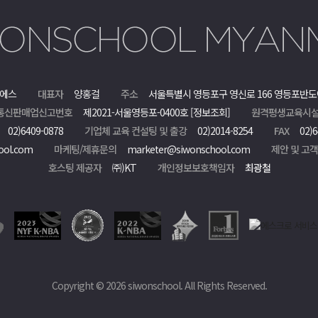
에스
대표자
양홍걸
주소
서울특별시 영등포구 영신로 166 영등포반도
통신판매업신고번호
제2021-서울영등포-0400호
[정보조회]
원격평생교육시설
02)6409-0878
기업체 교육 컨설팅 및 출강
02)2014-8254
FAX
02)6
ool.com
마케팅/제휴문의
marketer@siwonschool.com
제안 및 고
호스팅 제공자
㈜)KT
개인정보보호책임자
최광철
Copyright © 2026 siwonschool. All Rights Reserved.