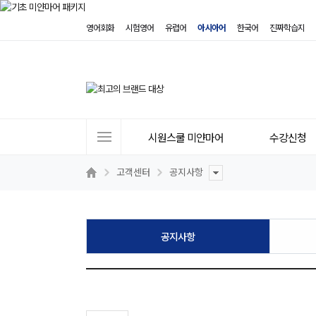
영어회화
시험영어
유럽어
아시아어
한국어
진짜학습지
사
시원스쿨 미얀마어
수강신청
이
트
고객센터
공지사항
메
뉴
공지사항