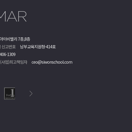
아이비밸리 7층,8층
 신고번호
남부교육지원청-414호
406-1309
객(사업)최고책임자
ceo@siwonschool.com