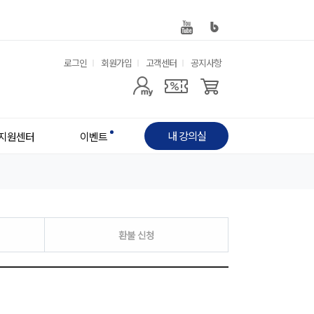
유
로그인
회원가입
고객센터
공지사항
사
용
용
한
자
메
내 강의실
지원센터
이벤트
메
뉴
뉴
환불 신청