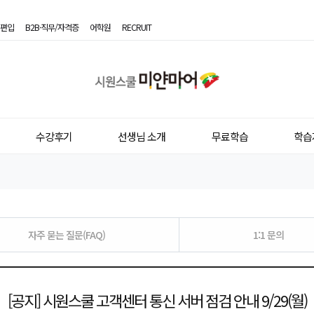
편입
B2B·직무/자격증
어학원
RECRUIT
시
원
스
수강후기
선생님 소개
무료학습
학습
쿨
미
얀
마
자주 묻는 질문(FAQ)
1:1 문의
어
[공지] 시원스쿨 고객센터 통신 서버 점검 안내 9/29(월)