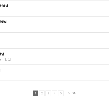
 선생님
선생님
생님
다. [1]
님
1
2
3
4
5