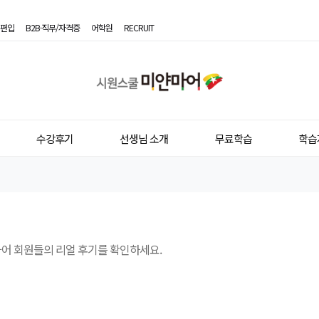
편입
B2B·직무/자격증
어학원
RECRUIT
시
원
스
수강후기
선생님 소개
무료학습
학습
쿨
미
얀
마
아어 회원들의 리얼 후기를 확인하세요.
어