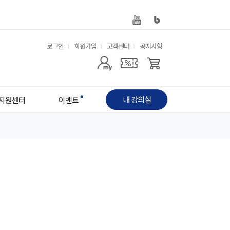
유
로그인
회원가입
고객센터
공지사항
사
용
용
한
자
메
내 강의실
지원센터
이벤트
메
뉴
뉴