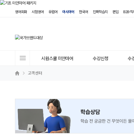
영어회화
시험영어
유럽어
아시아어
한국어
진짜학습지
편입
B2B·
사
시원스쿨 미얀마어
수강신청
수
이
트
고객센터
메
뉴