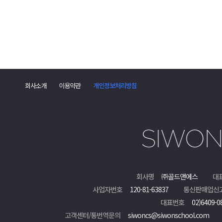
회사소개
이용약관
개인정보처리방침
회사명
㈜골드앤에스
대
사업자번호
120-81-63837
통신판매업신
대표번호
02)6409-0
고객센터/통번역문의
siwoncs@siwonschool.com