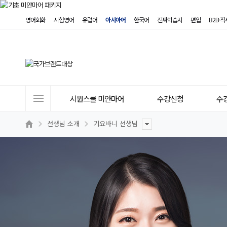
영어회화
시험영어
유럽어
아시아어
한국어
진짜학습지
편입
B2B·
사
시원스쿨 미얀마어
수강신청
수
이
트
선생님 소개
기요바니 선생님
메
뉴