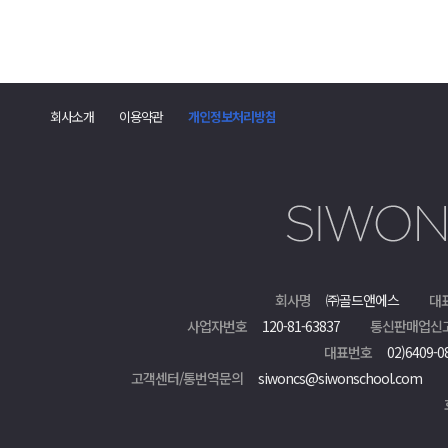
회사소개
이용약관
개인정보처리방침
회사명
㈜골드앤에스
대
사업자번호
120-81-63837
통신판매업신
대표번호
02)6409-0
고객센터/통번역문의
siwoncs@siwonschool.com