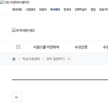
영어회화
시험영어
유럽어
아시아어
한국어
진짜학습지
편입
B2B·
사
시원스쿨 미얀마어
수강신청
수
이
트
학습지원센터
공부 질문하기
메
뉴