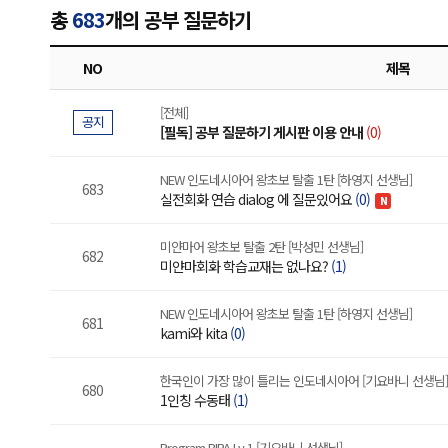
총
683
개의 공부 질문하기
NO
제목
[전체]
공지
[필독] 공부 질문하기 게시판 이용 안내
(0)
NEW 인도네시아어 왕초보 탈출 1탄 [하영지 선생님]
683
실전회화 연습 dialog 에 질문있어요
(0)
N
미얀마어 왕초보 탈출 2탄 [박성민 선생님]
682
미얀마회화 학습교재는 없나요?
(1)
NEW 인도네시아어 왕초보 탈출 1탄 [하영지 선생님]
681
kami와 kita
(0)
한국인이 가장 많이 틀리는 인도네시아어 [기요바니 선생님]
680
1인칭 수동태
(1)
Program BIPA Lv.1 [기요바니 선생님]