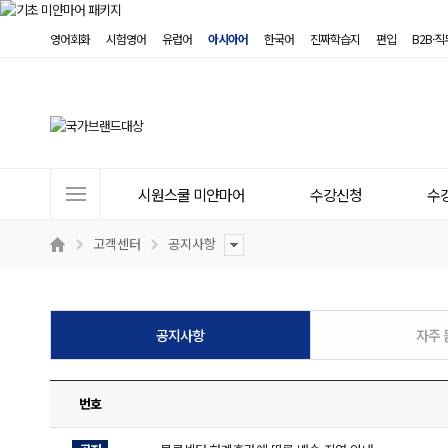
영어회화
시험영어
유럽어
아시아어
한국어
진짜학습지
편입
B2B·
사
시원스쿨 미얀마어
수강신청
수
이
트
고객센터
공지사항
메
뉴
공지사항
자주 
번호