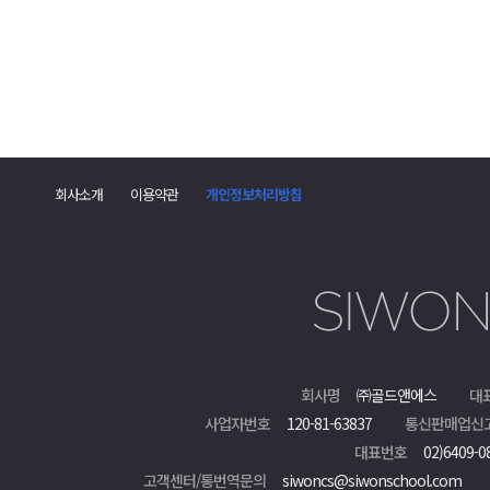
회사소개
이용약관
개인정보처리방침
회사명
㈜골드앤에스
대
사업자번호
120-81-63837
통신판매업신
대표번호
02)6409-0
고객센터/통번역문의
siwoncs@siwonschool.com