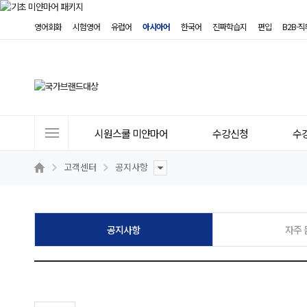
영어회화
시험영어
유럽어
아시아어
한국어
진짜학습지
편입
B2B·
사
시원스쿨 미얀마어
수강신청
수
이
트
고객센터
공지사항
메
뉴
공지사항
자주 