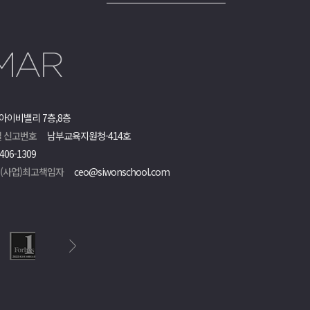
아이비밸리 7층,8층
 신고번호
남부교육지원청-414호
406-1309
객(사업)최고책임자
ceo@siwonschool.com