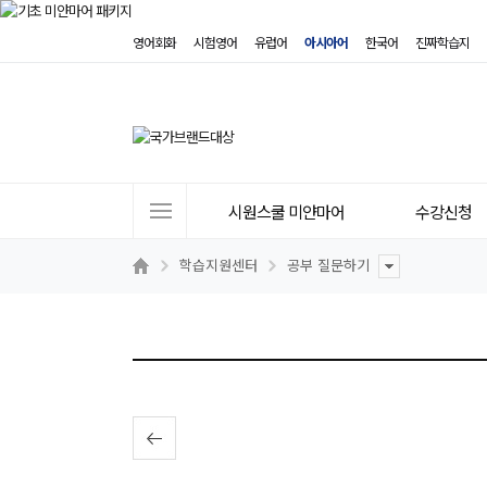
영어회화
시험영어
유럽어
아시아어
한국어
진짜학습지
사
시원스쿨 미얀마어
수강신청
이
트
학습지원센터
공부 질문하기
메
뉴