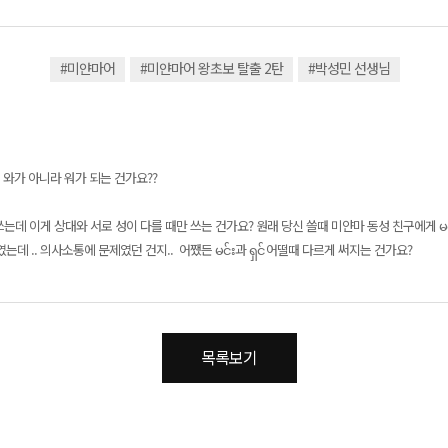
#미얀마어
#미얀마어 왕초보 탈출 2탄
#박성민 선생님
왜 와가 아니라 워가 되는 건가요??
는데 이게 상대와 서로 성이 다를 때만 쓰는 건가요? 원래 당신 쓸때 미얀마 동성 친구에게 မင
데 .. 의사소통에 문제였던 건지.. 어쨌든 မင်း과 ရှင် 어떨때 다르게 써지는 건가요?
목록보기