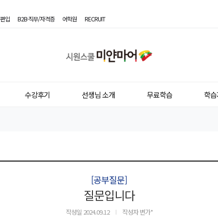
편입
B2B·직무/자격증
어학원
RECRUIT
시
원
스
수강후기
선생님 소개
무료학습
학습
쿨
미
얀
마
어
[공부질문]
질문입니다
작성일
2024.09.12
작성자 변가*