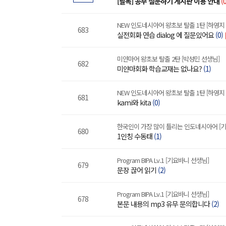
[필독] 공부 질문하기 게시판 이용 안내
(0
NEW 인도네시아어 왕초보 탈출 1탄 [하영지
683
실전회화 연습 dialog 에 질문있어요
(0)
미얀마어 왕초보 탈출 2탄 [박성민 선생님]
682
미얀마회화 학습교재는 없나요?
(1)
NEW 인도네시아어 왕초보 탈출 1탄 [하영지
681
kami와 kita
(0)
한국인이 가장 많이 틀리는 인도네시아어 [기
680
1인칭 수동태
(1)
Program BIPA Lv.1 [기요바니 선생님]
679
문장 끊어 읽기
(2)
Program BIPA Lv.1 [기요바니 선생님]
678
본문 내용의 mp3 유무 문의합니다
(2)