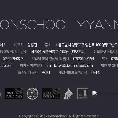
에스
대표자
양홍걸
주소
서울특별시 영등포구 영신로 166 영등포반도
통신판매업신고번호
제2021-서울영등포-0400호
[정보조회]
원격평생교육시설
02)6409-0878
기업체 교육 컨설팅 및 출강
02)2014-8254
FAX
02)6
ool.com
마케팅/제휴문의
marketer@siwonschool.com
제안 및 고
호스팅 제공자
㈜)KT
개인정보보호책임자
최광철
Copyright © 2026 siwonschool. All Rights Reserved.