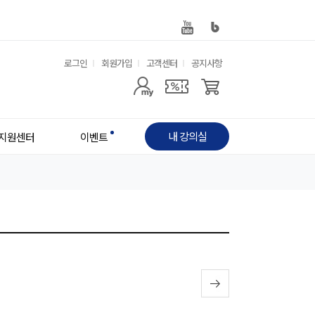
유
로그인
회원가입
고객센터
공지사항
사
용
용
한
자
메
내 강의실
지원센터
이벤트
메
뉴
뉴